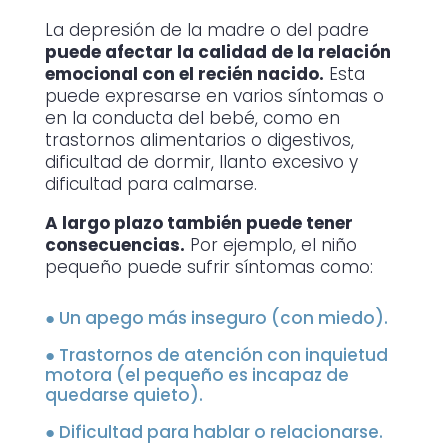
j
La depresión de la madre o del padre
a
puede afectar la calidad de la relación
e
s
emocional con el recién nacido.
Esta
t
puede expresarse en varios síntomas o
e
en la conducta del bebé, como en
c
trastornos alimentarios o digestivos,
a
dificultad de dormir, llanto excesivo y
m
dificultad para calmarse.
p
o
A largo plazo también puede tener
v
consecuencias.
Por ejemplo, el niño
a
pequeño puede sufrir síntomas como:
c
í
o
●
Un apego más inseguro (con miedo).
.
●
Trastornos de atención con inquietud
motora (el pequeño es incapaz de
quedarse quieto).
●
Dificultad para hablar o relacionarse.