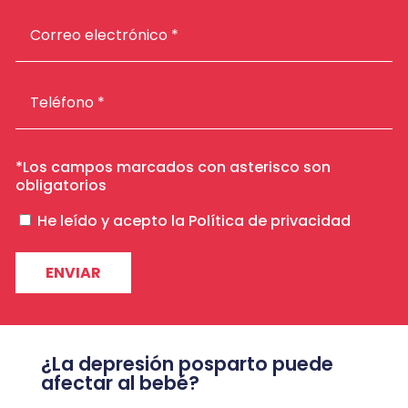
*Los campos marcados con asterisco son
obligatorios
P
He leído y acepto la
Política de privacidad
o
r
f
a
v
o
r
¿La depresión posparto puede
,
afectar al bebé?
d
e