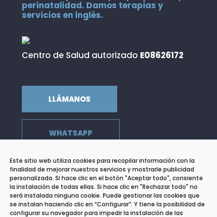
perinatalidad. Damos terapias y
servicios en inglés.
Centro de Salud autorizado
E08626172
LLÁMANOS
WHATSAPP
Este sitio web utiliza cookies para recopilar información con la
finalidad de mejorar nuestros servicios y mostrarle publicidad
personalizada. Si hace clic en el botón "Aceptar todo", consiente
DIRECCIÓN
la instalación de todas ellas. Si hace clic en "Rechazar todo" no
c/ de Llançà, 39 Entresuelo 3
será instalada ninguna cookie. Puede gestionar las cookies que
08015 Barcelona
se instalan haciendo clic en “Configurar”. Y tiene la posibilidad de
configurar su navegador para impedir la instalación de las
EMAIL