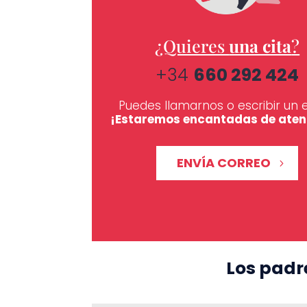
¿Quieres
una cita
?
+34
660 292 424
Puedes llamarnos o escribir un e
¡Estaremos encantadas de aten
ENVÍA CORREO
Los padr