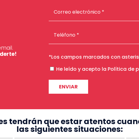
mail.
derte!
*Los campos marcados con asteris
Por
He leído y acepto la
Política de 
favor,
deja
este
campo
vacío.
es tendrán que estar atentos cuan
las siguientes situaciones: