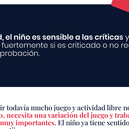
ir todavía mucho juego y actividad libre no
 necesita una variación del juego y traba
n muy importantes.
El niño ya tiene sentido