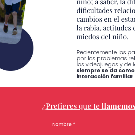
niño; a saber, la d
dificultades relac
cambios en el estad
la rabia, actitudes 
miedos del niño.
Recientemente los p
por los problemas re
los videojuegos y de 
siempre se da como 
interacción familiar
¿Prefieres que
te llamemo