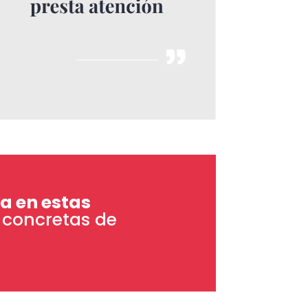
a en estas
 concretas de