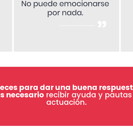
eces para dar una buena respuest
es necesario
recibir ayuda y pautas
actuación.