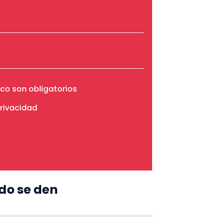
co son obligatorios
privacidad
do se den