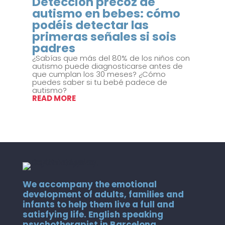
Detección precoz de
autismo en bebes: cómo
podéis detectar las
primeras señales si sois
padres
¿Sabías que más del 80% de los niños con
autismo puede diagnosticarse antes de
que cumplan los 30 meses? ¿Cómo
puedes saber si tu bebé padece de
autismo?
READ MORE
We accompany the emotional
development of adults, families and
infants to help them live a full and
satisfying life. English speaking
psychotherapist in Barcelona.