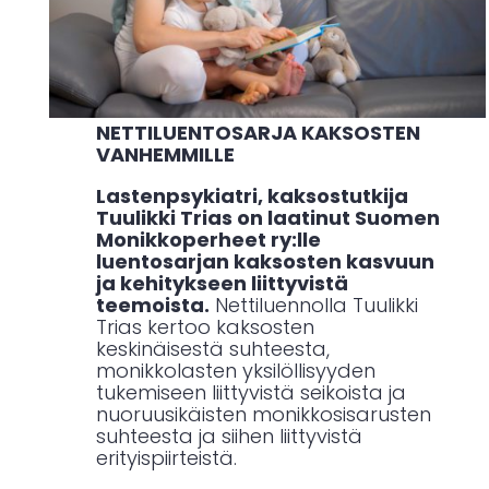
NETTILUENTOSARJA KAKSOSTEN
VANHEMMILLE
Lastenpsykiatri, kaksostutkija
Tuulikki Trias on laatinut Suomen
Monikkoperheet ry:lle
luentosarjan kaksosten kasvuun
ja kehitykseen liittyvistä
teemoista.
Nettiluennolla Tuulikki
Trias kertoo kaksosten
keskinäisestä suhteesta,
monikkolasten yksilöllisyyden
tukemiseen liittyvistä seikoista ja
nuoruusikäisten monikkosisarusten
suhteesta ja siihen liittyvistä
erityispiirteistä.