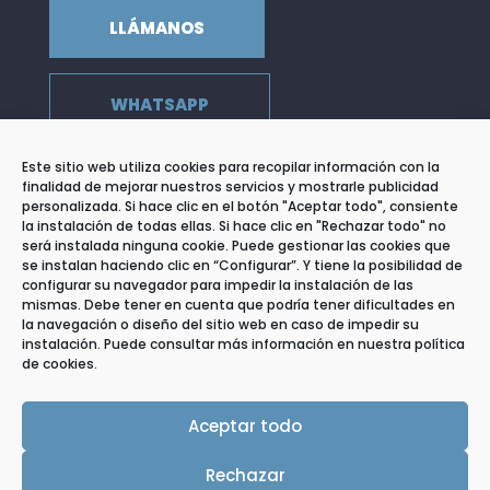
LLÁMANOS
WHATSAPP
Este sitio web utiliza cookies para recopilar información con la
finalidad de mejorar nuestros servicios y mostrarle publicidad
personalizada. Si hace clic en el botón "Aceptar todo", consiente
DIRECCIÓN
la instalación de todas ellas. Si hace clic en "Rechazar todo" no
c/ de Llançà, 39 Entresuelo 3
será instalada ninguna cookie. Puede gestionar las cookies que
08015 Barcelona
se instalan haciendo clic en “Configurar”. Y tiene la posibilidad de
configurar su navegador para impedir la instalación de las
EMAIL
mismas. Debe tener en cuenta que podría tener dificultades en
info@centrolapsi.com
la navegación o diseño del sitio web en caso de impedir su
instalación. Puede consultar más información en nuestra
política
TELÉFONO
de cookies.
+ 34 660 292 424
Aceptar todo
Rechazar